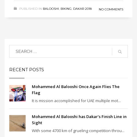
PUBLISHED IN
BALOOSHI
,
BIKING
,
DAKAR 2018
NO COMMENTS
RECENT POSTS
Mohammed Al Balooshi Once Again Flies The
Flag
It is mission accomplished for UAE multiple mot...
Mohammed Al Balooshi has Dakar’s Finish Line in
Sight
With some 4700 km of grueling competition throu...