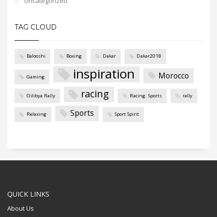
Uncategorized
TAG CLOUD
Balooshi
Boxing
Dakar
Dakar2018
inspiration
Morocco
Gaming
racing
Oilibya Rally
Racing. Sports
rally
Sports
Relaxing
Sport Spirit
QUICK LINKS
About Us